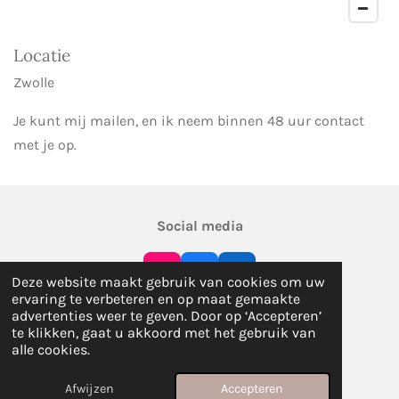
Locatie
Zwolle
Je kunt mij mailen, en ik neem binnen 48 uur contact
met je op.
Social media
I
F
L
Deze website maakt gebruik van cookies om uw
n
a
i
ervaring te verbeteren en op maat gemaakte
s
c
n
advertenties weer te geven. Door op ‘Accepteren’
t
e
k
te klikken, gaat u akkoord met het gebruik van
a
b
e
alle cookies.
© 2025 - 2026 Ayurveda Bij Carlieke
g
o
d
r
o
I
Powered by
JouwWeb
Afwijzen
Accepteren
a
k
n