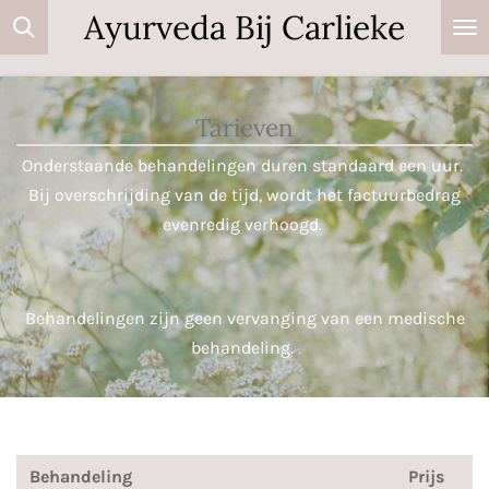
Ayurveda Bij Carlieke
Ga
direct
naar
de
Tarieven
hoofdinhoud
Onderstaande behandelingen duren standaard een uur.
Bij overschrijding van de tijd, wordt het factuurbedrag
evenredig verhoogd.
Behandelingen zijn geen vervanging van een medische
behandeling.
Behandeling
Prijs