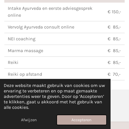
Intake Ayurveda en eerste adviesgesprek
€ 150,-
online
Vervolg Ayurveda consult online
€ 85,-
NEI coaching
€ 85,-
Marma massage
€ 85,-
Reiki
€ 85,-
Reiki op afstand
€ 70,-
Deze website maakt gebruik van cookies om uw
ervaring te verbeteren en op maat gemaakte
advertenties weer te geven. Door op ‘Accepteren’
te klikken, gaat u akkoord met het gebruik van
© 2025 - 2026 Ayurveda Bij Carlieke
alle cookies.
Powered by
JouwWeb
Afwijzen
Accepteren